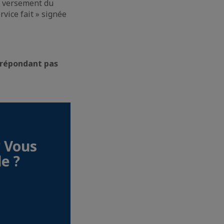
e versement du
vice fait » signée
e répondant pas
? Vous
le ?