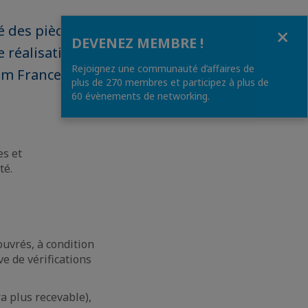
é des pièces
Fermer
DEVENEZ MEMBRE !
e réalisation
Rejoignez une communauté d’affaires de
am France
plus de 270 membres et participez à plus de
60 évènements de networking.
es et
té.
uvrés, à condition
e de vérifications
ra plus recevable),