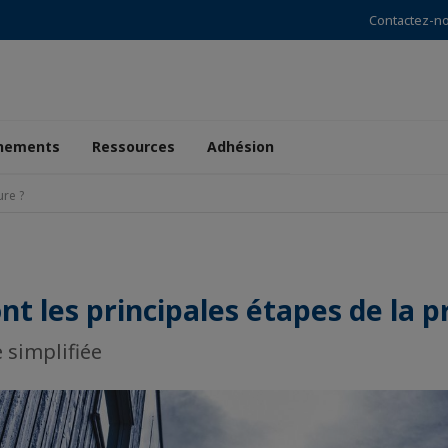
Contactez-n
nements
Ressources
Adhésion
ure ?
nt les principales étapes de la p
 simplifiée