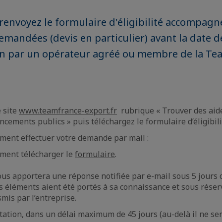
renvoyez le formulaire d'éligibilité accompagn
demandées (devis en particulier) avant la date d
ion par un opérateur agréé ou membre de la Te
 site
www.teamfrance-export.fr
rubrique « Trouver des aid
cements publics » puis téléchargez le formulaire d’éligibili
ment effectuer votre demande par mail :
ment télécharger le
formulaire
.
us apportera une réponse notifiée par e-mail sous 5 jours o
 éléments aient été portés à sa connaissance et sous réserv
mis par l’entreprise.
station, dans un délai maximum de 45 jours (au-delà il ne se