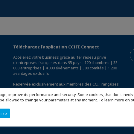
Téléchargez l’application CCIFI Connect
Accélérez votre business grâce au 1er réseau privé
d'entreprises françaises dans 95 pays : 120 chambres | 33
000 entreprises | 4 000 événements | 300 comités | 1 200
avantages exclusifs
Réservée exclusivement aux membres des CCI Françaises
à l'International,
découvrez l'app CCIFI Connect
.
age, improve its performance and security. Some cookies, that don't involv
ill be allowed to change your parameters at any moment. To learn more on
mize