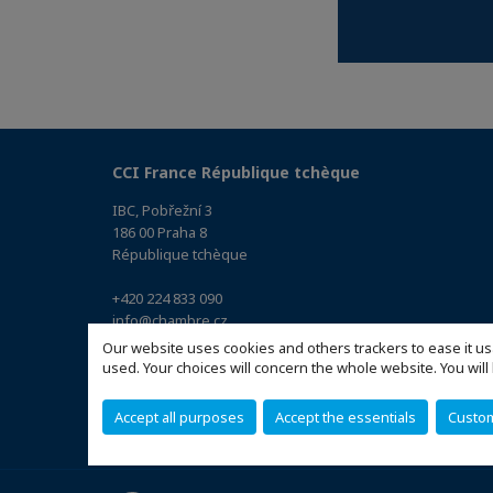
CCI France République tchèque
IBC, Pobřežní 3
186 00 Praha 8
République tchèque
+420 224 833 090
info@chambre.cz
(Accéder au plan)
Our website uses cookies and others trackers to ease it us
used. Your choices will concern the whole website. You w
Accept all purposes
Accept the essentials
Custo