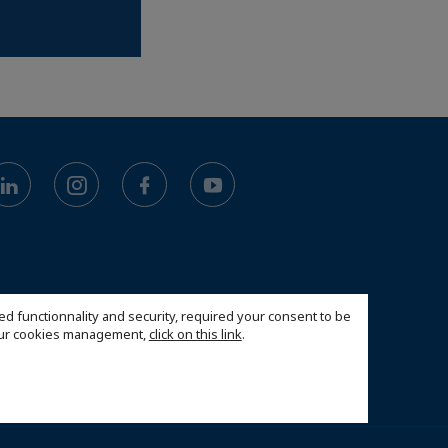
ed functionnality and security, required your consent to be
 our cookies management,
click on this link
.