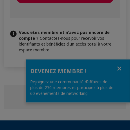
Vous êtes membre et n'avez pas encore de
compte ?
Contactez-nous pour recevoir vos
identifiants et bénéficiez d'un accès total à votre
espace membre.
Fermer
DEVENEZ MEMBRE !
Rejoignez une communauté d’affaires de
plus de 270 membres et participez à plus de
60 évènements de networking.
Partager
Partager
Partager
Partager cette page
sur
sur
sur
Facebook
Twitter
Linkedin