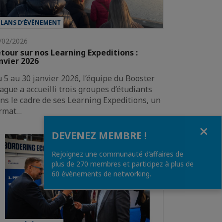
ILANS D’ÉVÈNEMENT
/02/2026
tour sur nos Learning Expeditions :
nvier 2026
 5 au 30 janvier 2026, l’équipe du Booster
ague a accueilli trois groupes d’étudiants
ns le cadre de ses Learning Expeditions, un
rmat…
Fermer
DEVENEZ MEMBRE !
Rejoignez une communauté d’affaires de
plus de 270 membres et participez à plus de
60 évènements de networking.