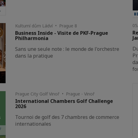
B
05
Kulturní dům Ládví • Prague 8
Re
Business Inside - Visite de PKF-Prague
Ja
Philharmonia
Du
Sans une seule note : le monde de l'orchestre
Pr
dans la pratique
da
fo
Prague City Golf Vinoř • Prague - Vinoř
International Chambers Golf Challenge
2026
Tournoi de golf des 7 chambres de commerce
internationales