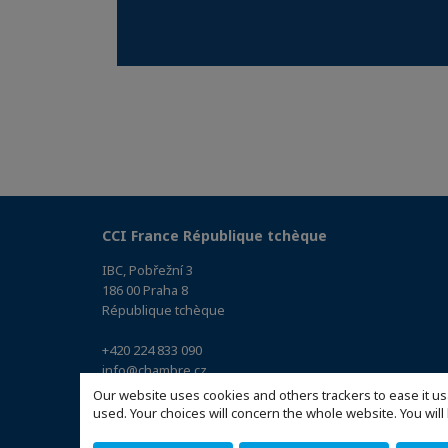
CCI France République tchèque
IBC, Pobřežní 3
186 00 Praha 8
République tchèque
+420 224 833 090
info@chambre.cz
(Accéder au plan)
Our website uses cookies and others trackers to ease it us
used. Your choices will concern the whole website. You w