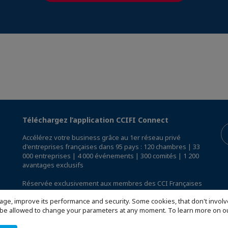
Téléchargez l’application CCIFI Connect
Accélérez votre business grâce au 1er réseau privé
d'entreprises françaises dans 95 pays : 120 chambres | 33
000 entreprises | 4 000 événements | 300 comités | 1 200
avantages exclusifs
Réservée exclusivement aux membres des CCI Françaises
à l'International,
découvrez l'app CCIFI Connect
.
age, improve its performance and security. Some cookies, that don't involv
ill be allowed to change your parameters at any moment. To learn more on