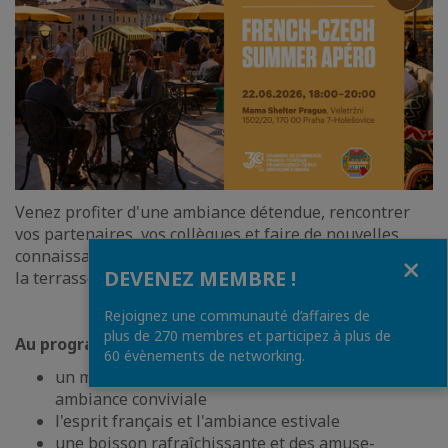
Venez profiter d'une ambiance détendue, rencontrer
vos partenaires, vos collègues et faire de nouvelles
connaissances, et passer une agréable soirée d'été sur
Fermer
DEVENEZ MEMBRE !
la terrasse de l'hôtel Mama Shelter Prague.
Rejoignez une communauté d’affaires de
plus de 270 membres et participez à plus de
Au programme :
60 évènements de networking.
un moment de réseautage informel dans une
ambiance conviviale
l'esprit français et l'ambiance estivale
une boisson rafraîchissante et des amuse-