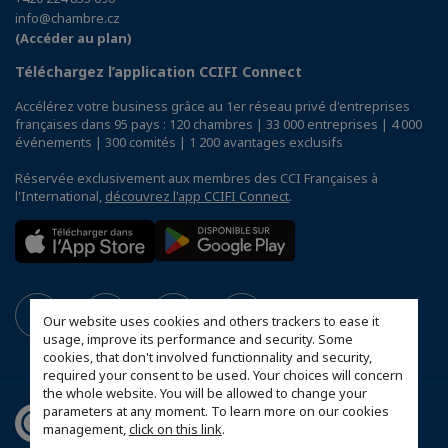
info@chambre.cz
(Accéder au plan)
Téléchargez l’application CCIFI Connect
Accélérez votre business grâce au 1er réseau privé d'entreprises
françaises dans 95 pays : 120 chambres | 33 000 entreprises | 4 000
événements | 300 comités | 1 200 avantages exclusifs
Réservée exclusivement aux membres des CCI Françaises à
l'International,
découvrez l'app CCIFI Connect
.
Our website uses cookies and others trackers to ease it
usage, improve its performance and security. Some
cookies, that don't involved functionnality and security,
required your consent to be used. Your choices will concern
the whole website. You will be allowed to change your
parameters at any moment. To learn more on our cookies
management,
click on this link
.