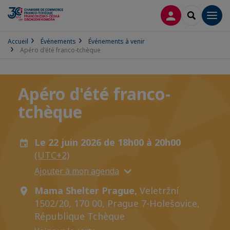
CONNEXION
RECHERCH
Men
Accueil
Événements
Événements à venir
Apéro d'été franco-tchèque
Apéro d'été franco-
tchèque
Le 22 juin 2026 de 18h00 à 20h00
(UTC+2)
Ajouter à mon agenda
Mama Shelter Prague,
Veletržní
1502/20, 170 00, Prague 7-Holešovice,
République Tchèque