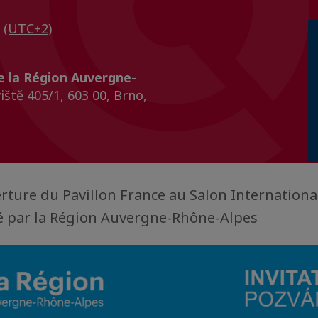
0
(UTC+2)
de la Région Auvergne-
iště 405/1, 603 00, Brno,
erture du Pavillon France au Salon International
né par la Région Auvergne-Rhône-Alpes