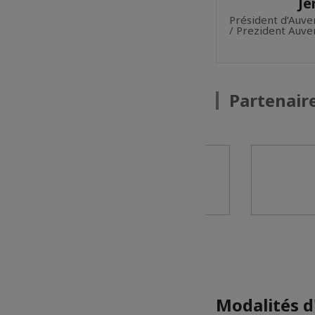
Jé
Président d’Auv
/ Prezident Auv
Partenair
Modalités d