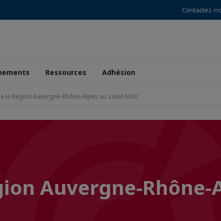
Contactez-n
nements
Ressources
Adhésion
de la Région Auvergne-Rhône-Alpes au salon MSV
égion Auvergne-Rhône-