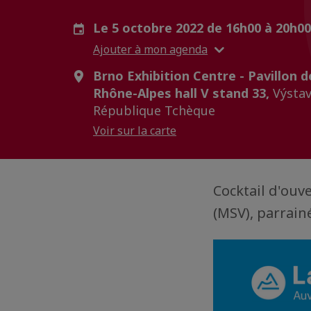
Le 5 octobre 2022 de 16h00 à 20h0
Ajouter à mon agenda
Brno Exhibition Centre - Pavillon 
Rhône-Alpes hall V stand 33,
Výstav
République Tchèque
Voir sur la carte
Cocktail d'ouv
(MSV), parrai