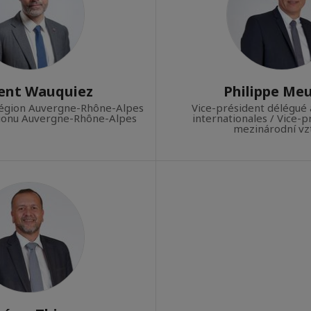
ent Wauquiez
Philippe Me
Région Auvergne-Rhône-Alpes
Vice-président délégué 
gionu Auvergne-Rhône-Alpes
internationales / Vice-
mezinárodní vz