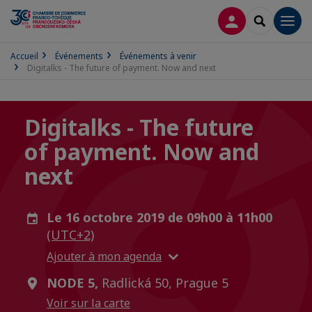
CONNEXION
RECHERCH
Men
Accueil
Événements
Événements à venir
Digitalks - The future of payment. Now and next
Digitalks - The future
of payment. Now and
next
Le 16 octobre 2019 de 09h00 à 11h00
(UTC+2)
Ajouter à mon agenda
NODE 5,
Radlická 50, Prague 5
Voir sur la carte