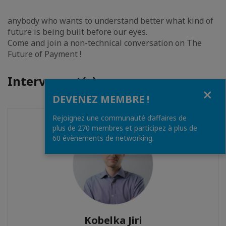
anybody who wants to understand better what kind of
future is being built before our eyes.
Come and join a non-technical conversation on The
Future of Payment !
Intervenant(s)
Fermer
DEVENEZ MEMBRE !
Rejoignez une communauté d’affaires de
plus de 270 membres et participez à plus de
60 évènements de networking.
Kobelka Jiri