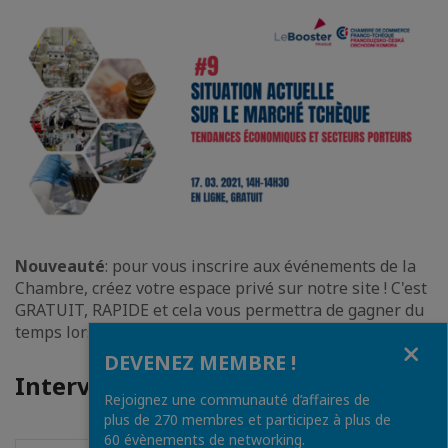
Nouveauté
: pour vous inscrire aux événements de la
Chambre, créez votre espace privé sur notre site ! C'est
GRATUIT, RAPIDE et cela vous permettra de gagner du
temps lors de vos futures inscriptions.
Fermer
DEVENEZ MEMBRE !
Intervenant(s)
Rejoignez une communauté d’affaires de
plus de 270 membres et participez à plus de
60 évènements de networking.