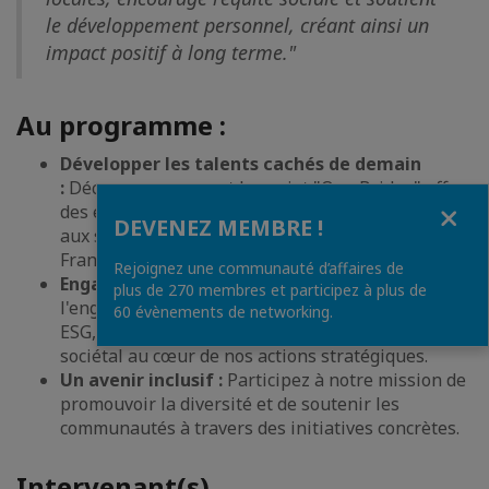
le développement personnel, créant ainsi un
impact positif à long terme."
Au programme :
Développer les talents cachés de demain
:
Découvrez comment le projet "One Bridge" offre
Fermer
des expériences professionnelles internationales
DEVENEZ MEMBRE !
aux stagiaires issus de quartiers prioritaires
Français.
Rejoignez une communauté d’affaires de
Engagement ESG :
Apprenez-en plus sur
plus de 270 membres et participez à plus de
l'engagement de BlueLink envers les principes
60 évènements de networking.
ESG, en plaçant les valeurs humaines et l’impact
sociétal au cœur de nos actions stratégiques.
Un avenir inclusif :
Participez à notre mission de
promouvoir la diversité et de soutenir les
communautés à travers des initiatives concrètes.
Intervenant(s)