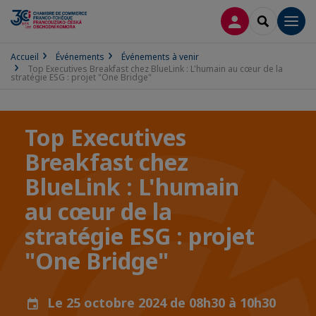
CONNEXION
RECHERCH
Men
Accueil
Événements
Événements à venir
Top Executives Breakfast chez BlueLink : L'humain au cœur de la
stratégie ESG : projet "One Bridge"
Top Executives
Breakfast chez
BlueLink : L'humain
au cœur de la
stratégie ESG : projet
"One Bridge"
Le 25 octobre 2024 de 08h30 à 10h30