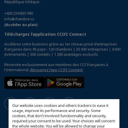
République tchèque
+420 224 833 090
info@chambre.cz
(Accéder au plan)
Téléchargez l’application CCIFI Connect
Accélérez votre business grâce au 1er réseau privé d'entreprises
françaises dans 95 pays : 120 chambres | 33 000 entreprises | 4 000
événements | 300 comités | 1 200 avantages exclusifs
Réservée exclusivement aux membres des CCI Françaises à
l'International,
découvrez l'app CCIFI Connect
.
Our website uses cookies and others trackers to ease it
usage, improve its performance and security. Some
cookies, that don't involved functionnality and security,
required your consent to be used. Your choices will concern
the whole website. You will be allowed to change your