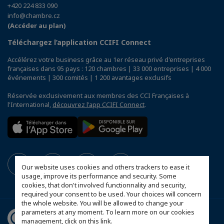
+420 224 833 090
info@chambre.cz
(Accéder au plan)
Téléchargez l’application CCIFI Connect
Accélérez votre business grâce au 1er réseau privé d'entreprises
françaises dans 95 pays : 120 chambres | 33 000 entreprises | 4 000
événements | 300 comités | 1 200 avantages exclusifs
Réservée exclusivement aux membres des CCI Françaises à
l'International,
découvrez l'app CCIFI Connect
.
Our website uses cookies and others trackers to ease it
usage, improve its performance and security. Some
cookies, that don't involved functionnality and security,
required your consent to be used. Your choices will concern
the whole website. You will be allowed to change your
parameters at any moment. To learn more on our cookies
management,
click on this link
.