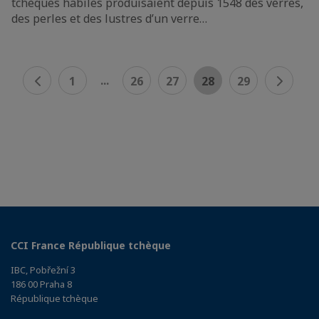
tchèques habiles produisaient depuis 1548 des verres,
des perles et des lustres d’un verre…
...
1
26
27
28
29
CCI France République tchèque
IBC, Pobřežní 3
186 00 Praha 8
République tchèque