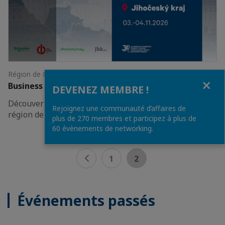
Région de Bohême du Sud - České Budějovice, Písek
Fermer
Business Tour en Bohême du Sud
DEVENEZ MEMBRE !
Découverte des opportunités d'investissement dans la
Rejoignez une communauté d’affaires de
région de Bohême du Sud
plus de 270 membres et participez à plus de
60 évènements de networking.
1
2
Événements passés