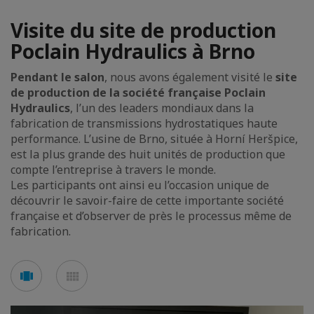
Visite du site de production
Poclain Hydraulics à Brno
Pendant le salon
, nous avons également visité le
site
de production de la société française Poclain
Hydraulics
, l’un des leaders mondiaux dans la
fabrication de transmissions hydrostatiques haute
performance. L’usine de Brno, située à Horní Heršpice,
est la plus grande des huit unités de production que
compte l’entreprise à travers le monde.
Les participants ont ainsi eu l’occasion unique de
découvrir le savoir-faire de cette importante société
française et d’observer de près le processus même de
fabrication.
Voir
Voir
en
en
mode
mode
carousel
mosaïque