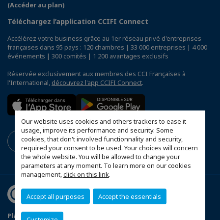
(Accéder au plan)
Téléchargez l’application CCIFI Connect
Accélérez votre business grâce au 1er réseau privé d'entreprises
françaises dans 95 pays : 120 chambres | 33 000 entreprises | 4 000
événements | 300 comités | 1 200 avantages exclusifs
Réservée exclusivement aux membres des CCI Françaises à
l'International,
découvrez l'app CCIFI Connect
.
Our website uses cookies and others trackers to ease it
usage, improve its performance and security. Some
cookies, that don't involved functionnality and security,
required your consent to be used. Your choices will concern
the whole website. You will be allowed to change your
parameters at any moment. To learn more on our cookies
management,
click on this link
.
Accept all purposes
Accept the essentials
Plan du site
Statuts de la CCFT
Mentions légales
Customize