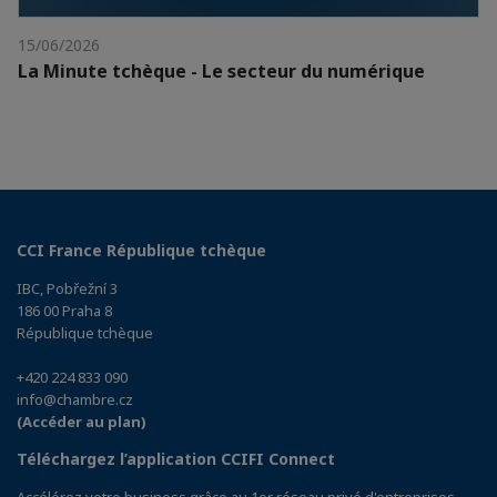
15/06/2026
La Minute tchèque - Le secteur du numérique
CCI France République tchèque
IBC, Pobřežní 3
186 00 Praha 8
République tchèque
+420 224 833 090
info@chambre.cz
(Accéder au plan)
Téléchargez l’application CCIFI Connect
Accélérez votre business grâce au 1er réseau privé d'entreprises