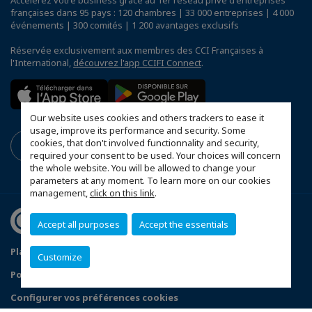
françaises dans 95 pays : 120 chambres | 33 000 entreprises | 4 000
événements | 300 comités | 1 200 avantages exclusifs
Réservée exclusivement aux membres des CCI Françaises à
l'International,
découvrez l'app CCIFI Connect
.
Our website uses cookies and others trackers to ease it
usage, improve its performance and security. Some
cookies, that don't involved functionnality and security,
required your consent to be used. Your choices will concern
the whole website. You will be allowed to change your
parameters at any moment. To learn more on our cookies
management,
click on this link
.
Accept all purposes
Accept the essentials
Plan du site
Statuts de la CCFT
Mentions légales
Customize
Politique de confidentialité
Configurer vos préférences cookies