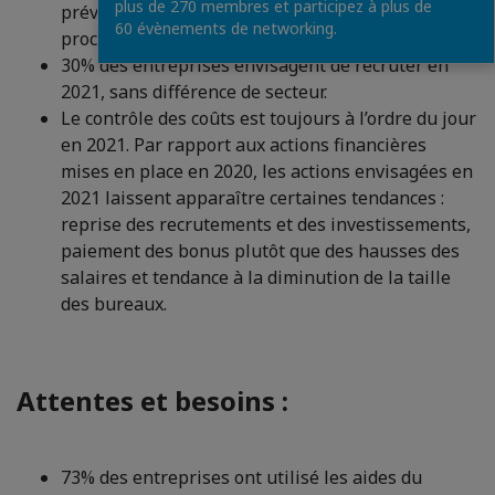
plus de 270 membres et participez à plus de
prévoient une hausse de leurs ventes l’année
60 évènements de networking.
prochaine.
30% des entreprises envisagent de recruter en
2021, sans différence de secteur.
Le contrôle des coûts est toujours à l’ordre du jour
en 2021. Par rapport aux actions financières
mises en place en 2020, les actions envisagées en
2021 laissent apparaître certaines tendances :
reprise des recrutements et des investissements,
paiement des bonus plutôt que des hausses des
salaires et tendance à la diminution de la taille
des bureaux.
Attentes et besoins :
73% des entreprises ont utilisé les aides du