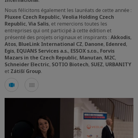
International
.
Nous félicitons également les lauréats de cette année :
Pluxee Czech Republic
,
Veolia Holding Czech
Republic
,
Via Salis
, et remercions toutes les
entreprises qui ont participé à cette édition et
présenté des projets originaux et inspirants :
Akkodis
,
Atos
,
BlueLink International CZ
,
Danone
,
Edenred
,
Egis
,
EQUANS Services a.s.
,
ESSOX s.r.o.
,
Forvis
Mazars in the Czech Republic
,
Manutan
,
M2C
,
Schneider Electric
,
SOTIO Biotech
,
SUEZ
,
URBANITY
et
Zátiší Group
.
Voir
Voir
en
en
mode
mode
carousel
mosaïque