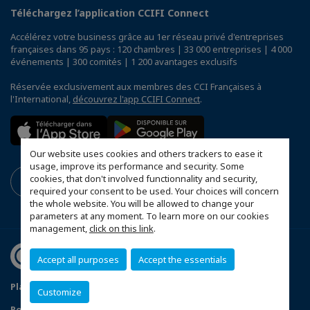
Téléchargez l’application CCIFI Connect
Accélérez votre business grâce au 1er réseau privé d'entreprises
françaises dans 95 pays : 120 chambres | 33 000 entreprises | 4 000
événements | 300 comités | 1 200 avantages exclusifs
Réservée exclusivement aux membres des CCI Françaises à
l'International,
découvrez l'app CCIFI Connect
.
Our website uses cookies and others trackers to ease it
usage, improve its performance and security. Some
cookies, that don't involved functionnality and security,
required your consent to be used. Your choices will concern
the whole website. You will be allowed to change your
parameters at any moment. To learn more on our cookies
management,
click on this link
.
Accept all purposes
Accept the essentials
Plan du site
Statuts de la CCFT
Mentions légales
Customize
Politique de confidentialité