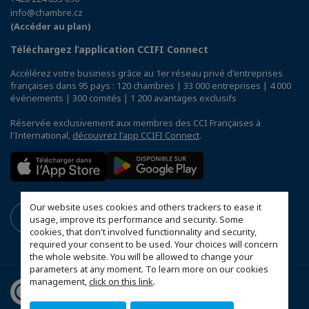
info@chambre.cz
(Accéder au plan)
Téléchargez l’application CCIFI Connect
Accélérez votre business grâce au 1er réseau privé d'entreprises
françaises dans 95 pays : 120 chambres | 33 000 entreprises | 4 000
événements | 300 comités | 1 200 avantages exclusifs
Réservée exclusivement aux membres des CCI Françaises à
l'International,
découvrez l'app CCIFI Connect
.
Our website uses cookies and others trackers to ease it
usage, improve its performance and security. Some
cookies, that don't involved functionnality and security,
required your consent to be used. Your choices will concern
the whole website. You will be allowed to change your
parameters at any moment. To learn more on our cookies
management,
click on this link
.