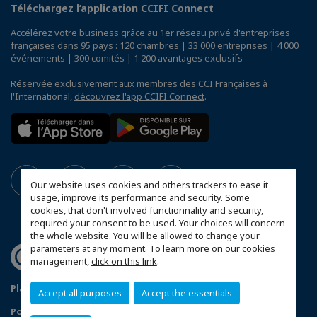
Téléchargez l’application CCIFI Connect
Accélérez votre business grâce au 1er réseau privé d'entreprises
françaises dans 95 pays : 120 chambres | 33 000 entreprises | 4 000
événements | 300 comités | 1 200 avantages exclusifs
Réservée exclusivement aux membres des CCI Françaises à
l'International,
découvrez l'app CCIFI Connect
.
Our website uses cookies and others trackers to ease it
usage, improve its performance and security. Some
cookies, that don't involved functionnality and security,
required your consent to be used. Your choices will concern
the whole website. You will be allowed to change your
parameters at any moment. To learn more on our cookies
management,
click on this link
.
Plan du site
Statuts de la CCFT
Mentions légales
Accept all purposes
Accept the essentials
Politique de confidentialité