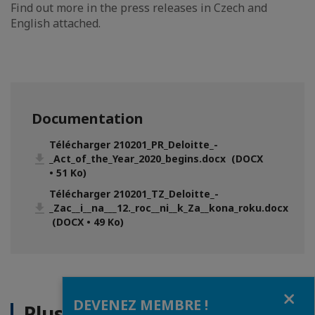
Find out more in the press releases in Czech and
English attached.
Documentation
Télécharger 210201_PR_Deloitte_-
_Act_of_the_Year_2020_begins.docx (DOCX
• 51 Ko)
Télécharger 210201_TZ_Deloitte_-
_Zac__i__na___12._roc__ni__k_Za__kona_roku.docx
(DOCX • 49 Ko)
Fermer
DEVENEZ MEMBRE !
Plus d'actualités