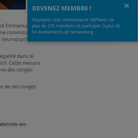
Fermer
DEVENEZ MEMBRE !
Rejoignez une communauté d’affaires de
oncé Emmanuel
plus de 270 membres et participez à plus de
’une commission
60 évènements de networking.
e neuropsychiatre
’égalité dans le
itif. Cette mesure
ine des congés
ée de ces congés
aternite-en-