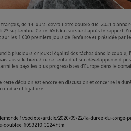
 français, de 14 jours, devrait être doublé d’ici 2021 a ann
 23 septembre. Cette décision survient après le rapport d
 sur les 1 000 premiers jours de l’enfance et présidée par l
nd à plusieurs enjeux : l’égalité des tâches dans le couple, l
ais aussi le bien-être de l’enfant et son développement pos
parmi les pays les plus progressistes d’Europe dans le doma
e cette décision est encore en discussion et concerne la dur
ra rendue obligatoire.
lemonde.fr/societe/article/2020/09/22/la-duree-du-conge-p
tre-doublee_6053210_3224.html