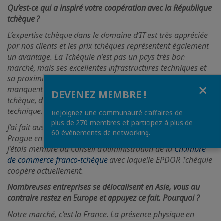
Qu’est-ce qui a inspiré votre coopération avec la République
tch
è
que ?
L’expertise tchèque dans le domaine d’IT est très appréciée
par nos clients et les prix tchèques représentent également
un avantage. La Tchéquie n’est pas un pays très bon
marché, mais ses excellentes infrastructures techniques et
sa proximité le rendent intéressant. En France, les sociétés
Fermer
manquent de ressources, mais on les a en République
DEVENEZ MEMBRE !
tchèque, des gens bien formés avec un très bon background
technique.
Rejoignez une communauté d’affaires de
plus de 270 membres et participez à plus de
J’ai fait aussi une expérience personnelle en habitant à
60 évènements de networking.
Prague entre 2003 et 2006. Une partie de cette période,
j’étais membre du Conseil d’administration de la
Chambre
de commerce franco-tchèque
avec laquelle EPDOR Tchéquie
coopère actuellement.
Nombreuses entreprises se délocalisent en Asie, vous au
contraire restez en Europe et appuyez ce fait. Pourquoi ?
Notre marché, c’est la France. La présence physique en