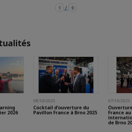
1
/
9
tualités
08/10/2025
07/10/2025
earning
Cocktail d'ouverture du
Ouverture
ier 2026
Pavillon France à Brno 2025
France au
internatio
de Brno 2