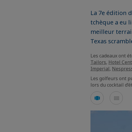
La 7e édition 
tchèque a eu li
meilleur terra
Texas scramble
Les cadeaux ont été
Tailors
,
Hotel Cent
Imperial
,
Nespres
Les golfeurs ont p
lors du cocktail d’é
Voir
Voir
en
en
mode
mod
carousel
mos