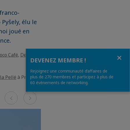
franco-
 Pyšely, élu le
noi joué en
nce.
Fermer
oco Café
,
Delor
DEVENEZ MEMBRE !
Rejoignez une communauté d’affaires de
lla Pellé
à Prague
plus de 270 membres et participez à plus de
60 évènements de networking.
Previous
Next