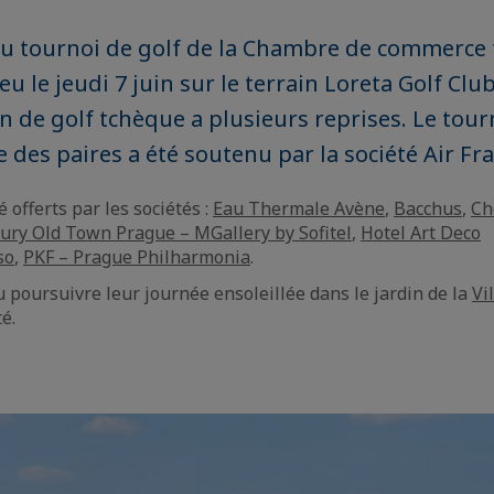
du tournoi de golf de la Chambre de commerce 
eu le jeudi 7 juin sur le terrain Loreta Golf Club
in de golf tchèque a plusieurs reprises. Le tour
 des paires a été soutenu par la société Air Fra
 offerts par les sociétés :
Eau Thermale Avène
,
Bacchus
,
Ch
ury Old Town Prague – MGallery by Sofitel
,
Hotel Art Deco
so
,
PKF – Prague Philharmonia
.
u poursuivre leur journée ensoleillée dans le jardin de la
Vi
té.
e
aïque