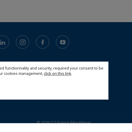
ed functionnality and security, required your consent to be
 our cookies management,
click on this link
.
© 2026 CCI France République
tchèque