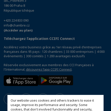
IBC, Pobřežní 3
186 00 Praha 8
République tchèque
+420 224 833 090
info@chambre.cz
(Accéder au plan)
Téléchargez l’application CCIFI Connect
Accélérez votre business grâce au 1er réseau privé d'entreprises
françaises dans 95 pays : 120 chambres | 33 000 entreprises | 4 000
événements | 300 comités | 1 200 avantages exclusifs
Réservée exclusivement aux membres des CCI Françaises à
l'International,
découvrez l'app CCIFI Connect
.
Our website uses cookies and others trackers to ease it
usage, improve its performance and security. Some
cookies, that don't involved functionnality and security,