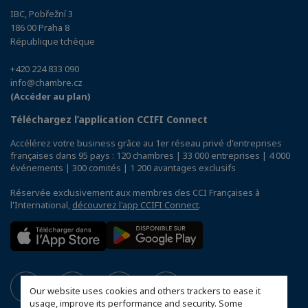
IBC, Pobřežní 3
186 00 Praha 8
République tchèque
+420 224 833 090
info@chambre.cz
(Accéder au plan)
Téléchargez l’application CCIFI Connect
Accélérez votre business grâce au 1er réseau privé d'entreprises
françaises dans 95 pays : 120 chambres | 33 000 entreprises | 4 000
événements | 300 comités | 1 200 avantages exclusifs
Réservée exclusivement aux membres des CCI Françaises à
l'International,
découvrez l'app CCIFI Connect
.
Our website uses cookies and others trackers to ease it
usage, improve its performance and security. Some