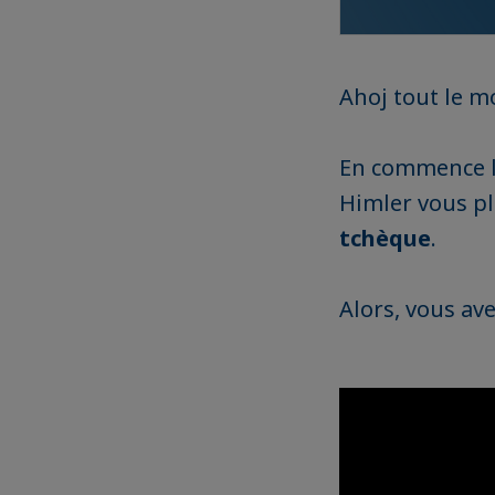
Ahoj tout le m
En commence l
Himler vous p
tchèque
.
Alors, vous av