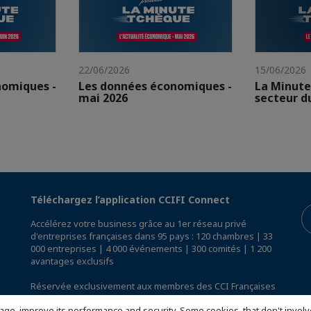
22/06/2026
15/06/2026
nomiques -
Les données économiques -
La Minute
mai 2026
secteur d
Téléchargez l’application CCIFI Connect
Accélérez votre business grâce au 1er réseau privé
d'entreprises françaises dans 95 pays : 120 chambres | 33
000 entreprises | 4 000 événements | 300 comités | 1 200
avantages exclusifs
Réservée exclusivement aux membres des CCI Françaises
à l'International,
découvrez l'app CCIFI Connect
.
age, improve its performance and security. Some cookies, that don't involv