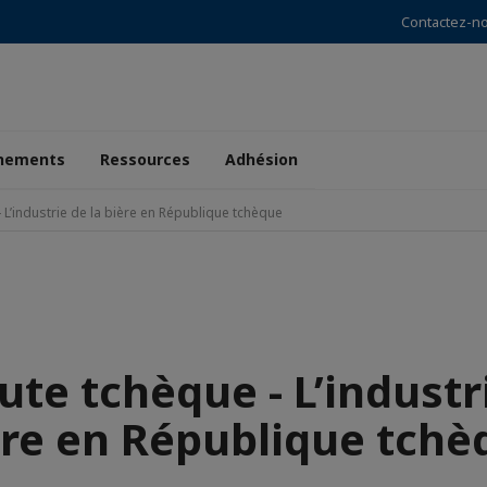
Contactez-n
nements
Ressources
Adhésion
 L’industrie de la bière en République tchèque
te tchèque - L’industr
ère en République tchè