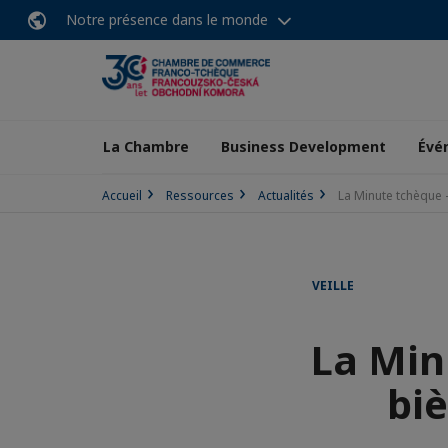
Notre présence dans le monde
La Chambre
Business Development
Évé
Accueil
Ressources
Actualités
La Minute tchèque -
VEILLE
La Minu
bi