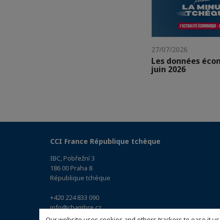
27/07/2026
Les données éco
juin 2026
CCI France République tchèque
IBC, Pobřežní 3
186 00 Praha 8
République tchèque
+420 224 833 090
info@chambre.cz
(Accéder au plan)
Our website uses cookies and others trackers to ease it us