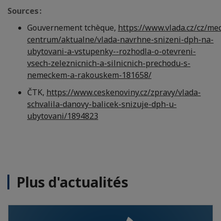
Sources :
Gouvernement tchèque,
https://www.vlada.cz/cz/me
centrum/aktualne/vlada-navrhne-snizeni-dph-na-
ubytovani-a-vstupenky--rozhodla-o-otevreni-
vsech-zeleznicnich-a-silnicnich-prechodu-s-
nemeckem-a-rakouskem-181658/
ČTK,
https://www.ceskenoviny.cz/zpravy/vlada-
schvalila-danovy-balicek-snizuje-dph-u-
ubytovani/1894823
Plus d'actualités