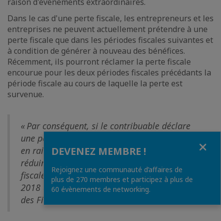
raison d'événements extraordinaires.
Dans le cas d'une perte fiscale, les entrepreneurs et les
entreprises ne peuvent actuellement prétendre à une
perte fiscale que dans les périodes fiscales suivantes et
à condition de générer à nouveau des bénéfices.
Récemment, ils pourront réclamer la perte fiscale
encourue pour les deux périodes fiscales précédants la
période fiscale au cours de laquelle la perte est
survenue.
« Par conséquent, si le contribuable déclare
une perte fiscale pour la période fiscale 2020
Fermer
en raison de l'état d'urgence, il pourra
DEVENEZ MEMBRE !
réduire rétroactivement son assiette
Rejoignez une communauté d’affaires de
fiscale pour les années d'imposition 2019 et
plus de 270 membres et participez à plus de
2018 de cette perte » a indiqué le ministère
60 évènements de networking.
des Finances tchèque.