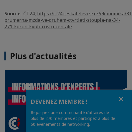
Source
: ČT24,
https://ct24.ceskatelevize.cz/ekonomika/3
prumerna-mzda-ve-druhem-ctvrtleti-stoupla-na-34-
271-korun-kvuli-rustu-cen-ale
Plus d'actualités
Fermer
DEVENEZ MEMBRE !
Rejoignez une communauté d’affaires de
plus de 270 membres et participez à plus de
60 évènements de networking.