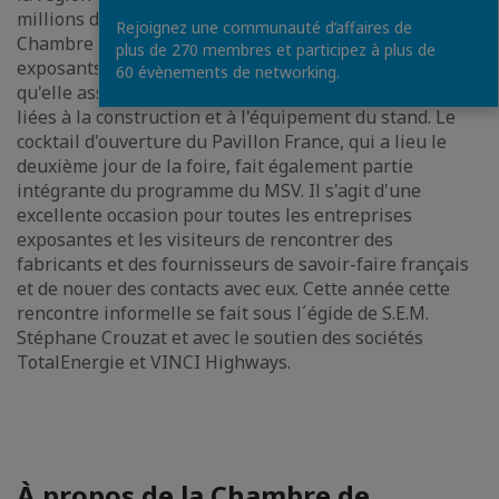
millions d'habitants et le deuxième PIB de France). La
Rejoignez une communauté d’affaires de
Chambre de commerce franco-tchèque propose aux
plus de 270 membres et participez à plus de
exposants français un « stand clé en main », c'est-à-dire
60 évènements de networking.
qu'elle assure toute l'administration et la logistique
liées à la construction et à l'équipement du stand. Le
cocktail d'ouverture du Pavillon France, qui a lieu le
deuxième jour de la foire, fait également partie
intégrante du programme du MSV. Il s'agit d'une
excellente occasion pour toutes les entreprises
exposantes et les visiteurs de rencontrer des
fabricants et des fournisseurs de savoir-faire français
et de nouer des contacts avec eux. Cette année cette
rencontre informelle se fait sous l´égide de S.E.M.
Stéphane Crouzat et avec le soutien des sociétés
TotalEnergie et VINCI Highways.
À propos de la Chambre de