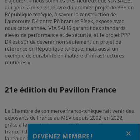
d'ajouter : « nous sommes très heureux que
VIA SALIS
,
qui gère la mise en œuvre du premier projet de PPP en
République tchèque, à savoir la construction de
l'autoroute D4 entre Příbram et Písek, expose avec
nous cette année. VIA SALIS garantit des standards
élevés de performance et de sécurité, et le projet PPP
D4 est sûr de devenir non seulement un projet de
référence en République tchèque, mais aussi un
exemple de durabilité en matière d'infrastructures
routières ».
21e édition du Pavillon France
La Chambre de commerce franco-tchèque fait venir des
exposants de France au MSV depuis 2002, en 2022,
grâce à la coopération avec la Chambre de commerce
Fermer
franco-tchèque, le pays partenaire du MSV est devenue
DEVENEZ MEMBRE !
la région française Auvergne-Rhône-Alpes (plus de 8