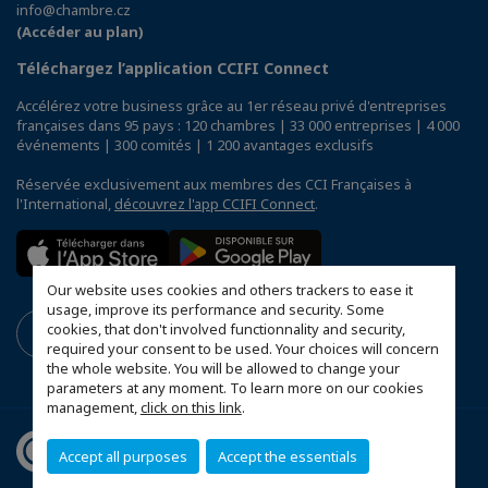
info@chambre.cz
(Accéder au plan)
Téléchargez l’application CCIFI Connect
Accélérez votre business grâce au 1er réseau privé d'entreprises
françaises dans 95 pays : 120 chambres | 33 000 entreprises | 4 000
événements | 300 comités | 1 200 avantages exclusifs
Réservée exclusivement aux membres des CCI Françaises à
l'International,
découvrez l'app CCIFI Connect
.
Our website uses cookies and others trackers to ease it
usage, improve its performance and security. Some
cookies, that don't involved functionnality and security,
required your consent to be used. Your choices will concern
the whole website. You will be allowed to change your
parameters at any moment. To learn more on our cookies
management,
click on this link
.
Accept all purposes
Accept the essentials