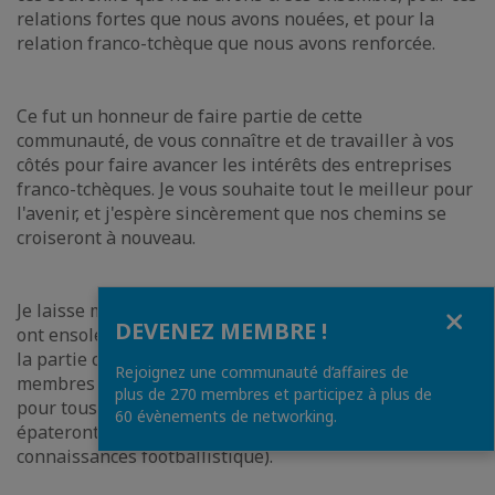
relations fortes que nous avons nouées, et pour la
relation franco-tchèque que nous avons renforcée.
Ce fut un honneur de faire partie de cette
communauté, de vous connaître et de travailler à vos
côtés pour faire avancer les intérêts des entreprises
franco-tchèques. Je vous souhaite tout le meilleur pour
l'avenir, et j'espère sincèrement que nos chemins se
croiseront à nouveau.
Fermer
Je laisse ma place à deux personnes formidables qui
DEVENEZ MEMBRE !
ont ensoleillées mes journées : Antoine Schaming sur
la partie communication et Joseph Muller sur la partie
Rejoignez une communauté d’affaires de
membres et événements. N’hésitez pas à les contacter
plus de 270 membres et participez à plus de
pour tous vos projets fous et vos idées, ils vous
60 évènements de networking.
épateront par leurs professionnalismes (et leurs
connaissances footballistique).