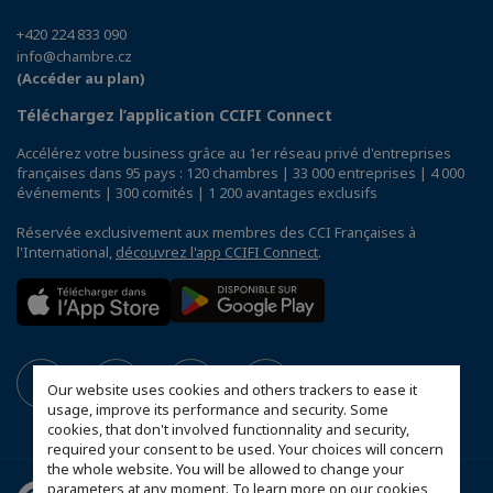
+420 224 833 090
info@chambre.cz
(Accéder au plan)
Téléchargez l’application CCIFI Connect
Accélérez votre business grâce au 1er réseau privé d'entreprises
françaises dans 95 pays : 120 chambres | 33 000 entreprises | 4 000
événements | 300 comités | 1 200 avantages exclusifs
Réservée exclusivement aux membres des CCI Françaises à
l'International,
découvrez l'app CCIFI Connect
.
Our website uses cookies and others trackers to ease it
usage, improve its performance and security. Some
cookies, that don't involved functionnality and security,
required your consent to be used. Your choices will concern
the whole website. You will be allowed to change your
parameters at any moment. To learn more on our cookies