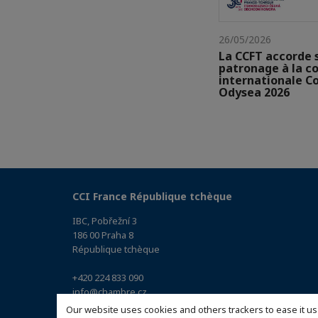
26/05/2026
La CCFT accorde 
patronage à la c
internationale C
Odysea 2026
CCI France République tchèque
IBC, Pobřežní 3
186 00 Praha 8
République tchèque
+420 224 833 090
info@chambre.cz
(Accéder au plan)
Our website uses cookies and others trackers to ease it us