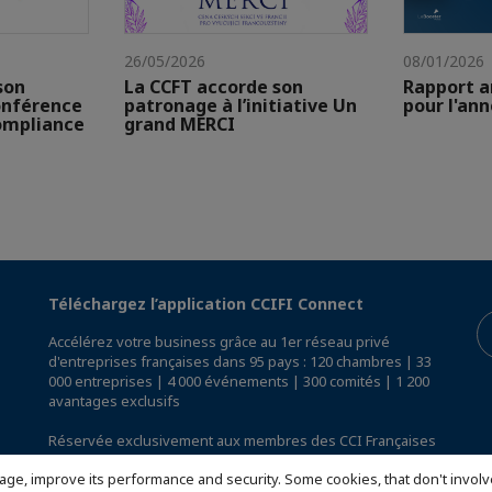
26/05/2026
08/01/2026
son
La CCFT accorde son
Rapport a
onférence
patronage à l’initiative Un
pour l'an
ompliance
grand MERCI
Téléchargez l’application CCIFI Connect
Accélérez votre business grâce au 1er réseau privé
d'entreprises françaises dans 95 pays : 120 chambres | 33
000 entreprises | 4 000 événements | 300 comités | 1 200
avantages exclusifs
Réservée exclusivement aux membres des CCI Françaises
à l'International,
découvrez l'app CCIFI Connect
.
age, improve its performance and security. Some cookies, that don't involv