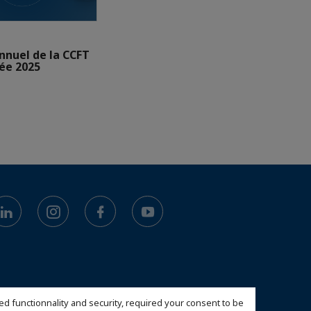
nnuel de la CCFT
née 2025
ed functionnality and security, required your consent to be