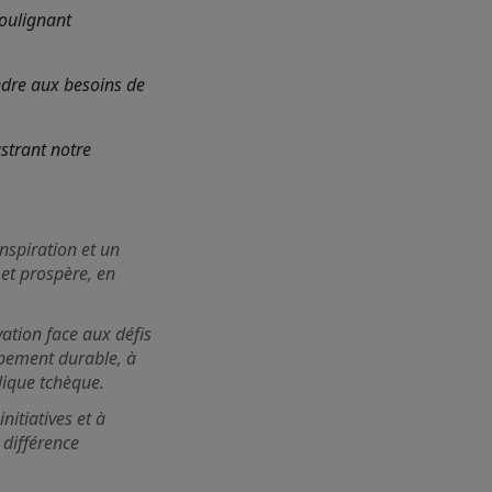
oulignant
ndre aux besoins de
ustrant notre
nspiration et un
et prospère, en
vation face aux défis
ppement durable, à
lique tchèque.
nitiatives et à
 différence