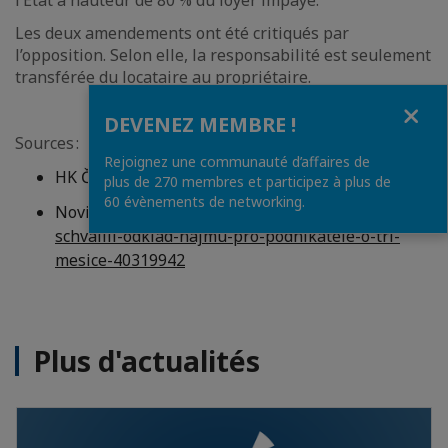
l’État à hauteur de 80 % du loyer impayé.
Les deux amendements ont été critiqués par
l’opposition. Selon elle, la responsabilité est seulement
transférée du locataire au propriétaire.
Fermer
DEVENEZ MEMBRE !
Sources :
Rejoignez une communauté d’affaires de
HK ČR,
https://www.komora.cz/koronavirus/
plus de 270 membres et participez à plus de
60 évènements de networking.
Novinky.cz,
https://www.novinky.cz/domaci/clanek/po
schvalili-odklad-najmu-pro-podnikatele-o-tri-
mesice-40319942
Plus d'actualités