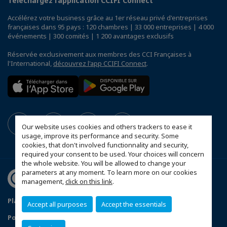
Téléchargez l’application CCIFI Connect
Accélérez votre business grâce au 1er réseau privé d'entreprises
françaises dans 95 pays : 120 chambres | 33 000 entreprises | 4 000
événements | 300 comités | 1 200 avantages exclusifs
Réservée exclusivement aux membres des CCI Françaises à
l'International,
découvrez l'app CCIFI Connect
.
Our website uses cookies and others trackers to ease it
usage, improve its performance and security. Some
cookies, that don't involved functionnality and security,
required your consent to be used. Your choices will concern
the whole website. You will be allowed to change your
parameters at any moment. To learn more on our cookies
management,
click on this link
.
Plan du site
Statuts de la CCFT
Mentions légales
Accept all purposes
Accept the essentials
Politique de confidentialité