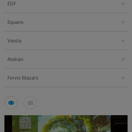
EDF
Equans
Veolia
Atalian
Forvis Mazars
Voir
Voir
en
en
mode
mode
carousel
mosaïque