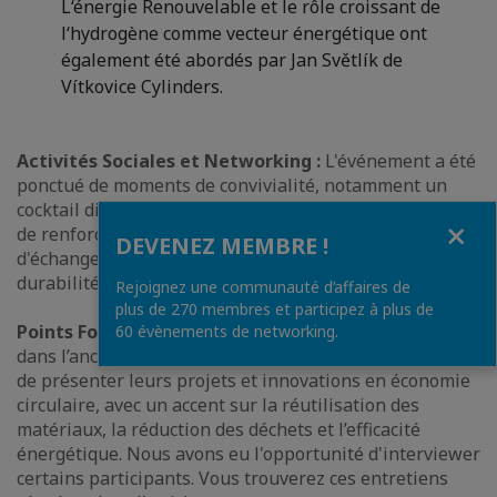
L‘énergie Renouvelable et le rôle croissant de
l‘hydrogène comme vecteur énergétique ont
également été abordés par Jan Světlík de
Vítkovice Cylinders.
Activités Sociales et Networking :
L'événement a été
ponctué de moments de convivialité, notamment un
cocktail dinatoire français permettant aux participants
Fermer
de renforcer leurs réseaux professionnels et
DEVENEZ MEMBRE !
d'échanger sur les meilleures pratiques en matière de
durabilité et d'innovation.
Rejoignez une communauté d’affaires de
plus de 270 membres et participez à plus de
Points Forts de l'Exposition :
L’exposition gratuite
60 évènements de networking.
dans l’ancienne usine à gaz a permis aux entreprises
de présenter leurs projets et innovations en économie
circulaire, avec un accent sur la réutilisation des
matériaux, la réduction des déchets et l’efficacité
énergétique. Nous avons eu l'opportunité d'interviewer
certains participants. Vous trouverez ces entretiens