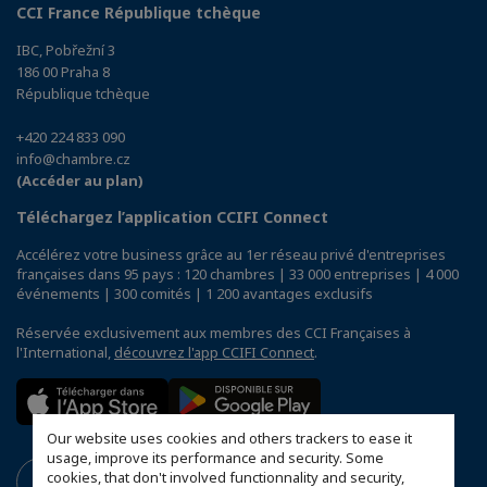
CCI France République tchèque
IBC, Pobřežní 3
186 00 Praha 8
République tchèque
+420 224 833 090
info@chambre.cz
(Accéder au plan)
Téléchargez l’application CCIFI Connect
Accélérez votre business grâce au 1er réseau privé d'entreprises
françaises dans 95 pays : 120 chambres | 33 000 entreprises | 4 000
événements | 300 comités | 1 200 avantages exclusifs
Réservée exclusivement aux membres des CCI Françaises à
l'International,
découvrez l'app CCIFI Connect
.
Our website uses cookies and others trackers to ease it
usage, improve its performance and security. Some
cookies, that don't involved functionnality and security,