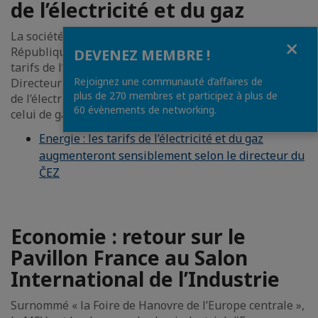
de l’électricité et du gaz
La société ČEZ, plus grand producteur d’électricité en
Fermer
République tchèque, a annoncé une augmentation des
DEVENEZ MEMBRE !
tarifs de l’électricité et du gaz à partir du 1er janvier.
Rejoignez une communauté d’affaires de
Directeur du groupe, Daniel Beneš estime que le prix
plus de 270 membres et participez à plus de
de l’électricité pourrait augmenter d’environ 30% et
60 évènements de networking.
celui de gaz entre 15% et 60%.
Energie : les tarifs de l’électricité et du gaz
augmenteront sensiblement selon le directeur du
ČEZ
Economie : retour sur le
Pavillon France au Salon
International de l’Industrie
Surnommé « la Foire de Hanovre de l’Europe centrale »,