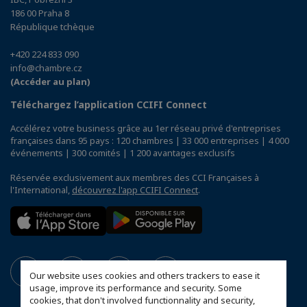
186 00 Praha 8
République tchèque
+420 224 833 090
info@chambre.cz
(Accéder au plan)
Téléchargez l’application CCIFI Connect
Accélérez votre business grâce au 1er réseau privé d'entreprises
françaises dans 95 pays : 120 chambres | 33 000 entreprises | 4 000
événements | 300 comités | 1 200 avantages exclusifs
Réservée exclusivement aux membres des CCI Françaises à
l'International,
découvrez l'app CCIFI Connect
.
Our website uses cookies and others trackers to ease it
usage, improve its performance and security. Some
cookies, that don't involved functionnality and security,