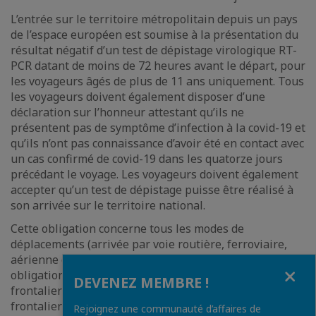
L’entrée sur le territoire métropolitain depuis un pays
de l’espace européen est soumise à la présentation du
résultat négatif d’un test de dépistage virologique RT-
PCR datant de moins de 72 heures avant le départ, pour
les voyageurs âgés de plus de 11 ans uniquement. Tous
les voyageurs doivent également disposer d’une
déclaration sur l’honneur attestant qu’ils ne
présentent pas de symptôme d’infection à la covid-19 et
qu’ils n’ont pas connaissance d’avoir été en contact avec
un cas confirmé de covid-19 dans les quatorze jours
précédant le voyage. Les voyageurs doivent également
accepter qu’un test de dépistage puisse être réalisé à
son arrivée sur le territoire national.
Cette obligation concerne tous les modes de
déplacements (arrivée par voie routière, ferroviaire,
aérienne ou maritime). Sont exemptés de cette
Fermer
obligation les transporteurs routiers, les travailleurs
DEVENEZ MEMBRE !
frontaliers et les résidents des bassins de vie
frontaliers dans un rayon de 30 km autour de leur
Rejoignez une communauté d’affaires de