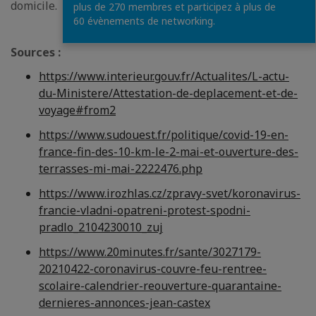
domicile.
plus de 270 membres et participez à plus de
60 évènements de networking.
Source
s
:
https://www.interieur.gouv.fr/Actualites/L-actu-
du-Ministere/Attestation-de-deplacement-et-de-
voyage#from2
https://www.sudouest.fr/politique/covid-19-en-
france-fin-des-10-km-le-2-mai-et-ouverture-des-
terrasses-mi-mai-2222476.php
https://www.irozhlas.cz/zpravy-svet/koronavirus-
francie-vladni-opatreni-protest-spodni-
pradlo_2104230010_zuj
https://www.20minutes.fr/sante/3027179-
20210422-coronavirus-couvre-feu-rentree-
scolaire-calendrier-reouverture-quarantaine-
dernieres-annonces-jean-castex