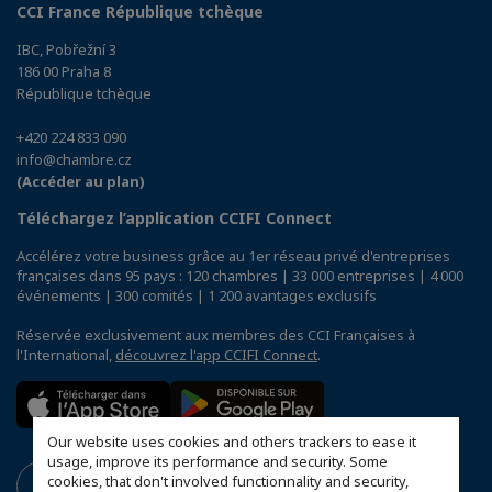
CCI France République tchèque
IBC, Pobřežní 3
186 00 Praha 8
République tchèque
+420 224 833 090
info@chambre.cz
(Accéder au plan)
Téléchargez l’application CCIFI Connect
Accélérez votre business grâce au 1er réseau privé d'entreprises
françaises dans 95 pays : 120 chambres | 33 000 entreprises | 4 000
événements | 300 comités | 1 200 avantages exclusifs
Réservée exclusivement aux membres des CCI Françaises à
l'International,
découvrez l'app CCIFI Connect
.
Our website uses cookies and others trackers to ease it
usage, improve its performance and security. Some
cookies, that don't involved functionnality and security,