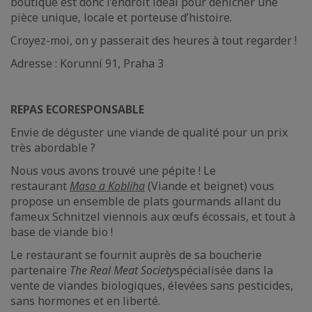
boutique est donc l’endroit idéal pour dénicher une
pièce unique, locale et porteuse d’histoire.
Croyez-moi, on y passerait des heures à tout regarder !
Adresse : Korunní 91, Praha 3
REPAS ECORESPONSABLE
Envie de déguster une viande de qualité pour un prix
très abordable ?
Nous vous avons trouvé une pépite ! Le
restaurant
Maso a
Kobliha
(Viande et beignet) vous
propose un ensemble de plats gourmands allant du
fameux Schnitzel viennois aux œufs écossais, et tout à
base de viande bio !
Le restaurant se fournit auprès de sa boucherie
partenaire
The Real Meat Society
spécialisée dans la
vente de viandes biologiques, élevées sans pesticides,
sans hormones et en liberté.