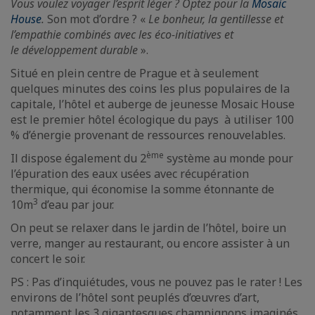
Vous voulez voyager l’esprit léger ? Optez pour la
Mosaic
House
.
Son mot d’ordre ? «
Le bonheur, la gentillesse et
l’empathie combinés avec les éco-initiatives et
le développement durable
».
Situé en plein centre de Prague et à seulement
quelques minutes des coins les plus populaires de la
capitale, l’hôtel et auberge de jeunesse Mosaic House
est le premier hôtel écologique du pays à utiliser 100
% d’énergie provenant de ressources renouvelables.
ème
Il dispose également du 2
système au monde pour
l’épuration des eaux usées avec récupération
thermique, qui économise la somme étonnante de
3
10m
d’eau par jour.
On peut se relaxer dans le jardin de l’hôtel, boire un
verre, manger au restaurant, ou encore assister à un
concert le soir.
PS : Pas d’inquiétudes, vous ne pouvez pas le rater ! Les
environs de l’hôtel sont peuplés d’œuvres d’art,
notamment les 3 gigantesques champignons imaginés