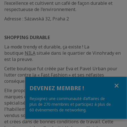
l’excellence et cultivent un café de façon durable et
respectueuse de l’environnement.
Adresse : Sázavská 32, Praha 2
SHOPPING DURABLE
La mode trendy et durable, ça existe ! La
boutique
NILA
située dans le quartier de Vinohrady en
est la preuve.
Cette boutique fut créée par Eva et Pavel Urban pour
lutter contre la « Fast Fashion » et ses néfastes
conséquences telles que le travail des enfants.
Fermer
DEVENEZ MEMBRE !
Elle propose une sélection impressionnante de
marques écologiques venant de partout dans le monde,
Rejoignez une communauté d’affaires de
spécialisées dans la décoration intérieure,
plus de 270 membres et participez à plus de
l’habillement et les accessoires de mode. Les produits
60 évènements de networking.
vendus sont fabriqués à partir de matériaux durables
et crées dans de bonnes conditions de travail. Cette