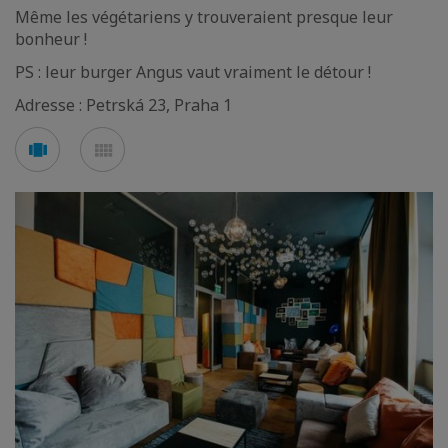
Même les végétariens y trouveraient presque leur
bonheur !
PS : leur burger Angus vaut vraiment le détour !
Adresse : Petrská 23, Praha 1
Voir
Voir
en
en
mode
mode
carousel
mosaïque