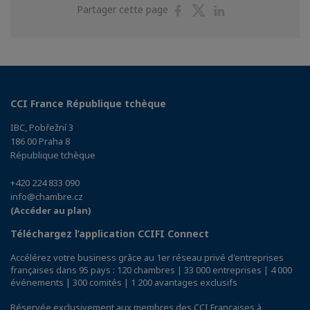
Partager
Partager
Partager
Partager cette page
sur
sur
sur
Facebook
Twitter
Linkedin
CCI France République tchèque
IBC, Pobřežní 3
186 00 Praha 8
République tchèque
+420 224 833 090
info@chambre.cz
(Accéder au plan)
Téléchargez l’application CCIFI Connect
Accélérez votre business grâce au 1er réseau privé d'entreprises
françaises dans 95 pays : 120 chambres | 33 000 entreprises | 4 000
événements | 300 comités | 1 200 avantages exclusifs
Réservée exclusivement aux membres des CCI Françaises à