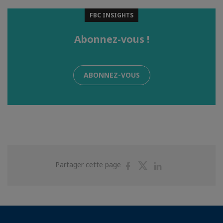
FBC INSIGHTS
Abonnez-vous !
ABONNEZ-VOUS
Partager
Partager
Partager
Partager cette page
sur
sur
sur
Facebook
Twitter
Linkedin