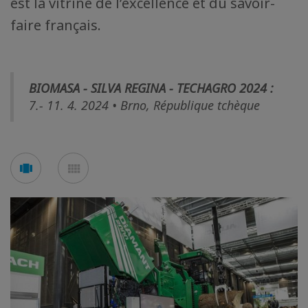
est la vitrine de l’excellence et du savoir-
faire français.
BIOMASA - SILVA REGINA - TECHAGRO 2024 :
7.- 11. 4. 2024 • Brno, République tchèque
Voir
Voir
en
en
mode
mode
carousel
mosaïque