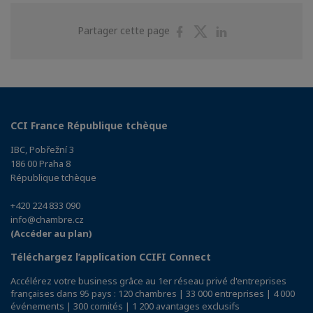
Partager
Partager
Partager
Partager cette page
sur
sur
sur
Facebook
Twitter
Linkedin
CCI France République tchèque
IBC, Pobřežní 3
186 00 Praha 8
République tchèque
+420 224 833 090
info@chambre.cz
(Accéder au plan)
Téléchargez l’application CCIFI Connect
Accélérez votre business grâce au 1er réseau privé d'entreprises
françaises dans 95 pays : 120 chambres | 33 000 entreprises | 4 000
événements | 300 comités | 1 200 avantages exclusifs