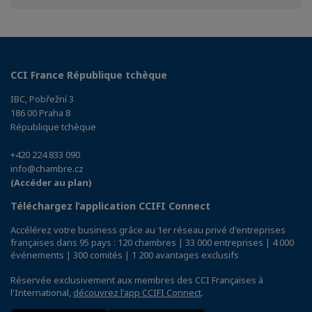
Facebook
Twitter
Linkedin
CCI France République tchèque
IBC, Pobřežní 3
186 00 Praha 8
République tchèque
+420 224 833 090
info@chambre.cz
(Accéder au plan)
Téléchargez l’application CCIFI Connect
Accélérez votre business grâce au 1er réseau privé d'entreprises
françaises dans 95 pays : 120 chambres | 33 000 entreprises | 4 000
événements | 300 comités | 1 200 avantages exclusifs
Réservée exclusivement aux membres des CCI Françaises à
l'International,
découvrez l'app CCIFI Connect
.