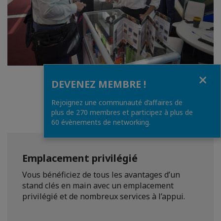
Fermer
1
/
4
DEVENEZ MEMBRE !
Rejoignez une communauté d’affaires de
plus de 270 membres et participez à plus de
60 évènements de networking.
Emplacement privilégié
Vous bénéficiez de tous les avantages d’un
stand clés en main avec un emplacement
privilégié et de nombreux services à l’appui.