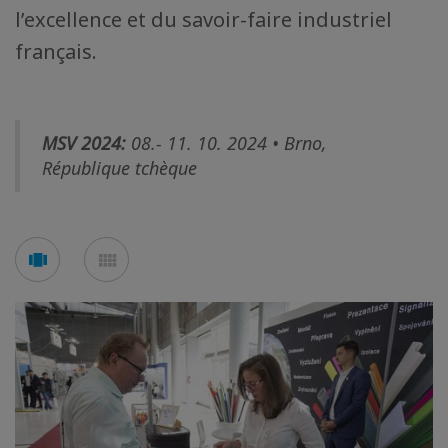
l’excellence et du savoir-faire industriel
français.
MSV 2024:
08.- 11. 10. 2024 • Brno,
République tchèque
Voir
Voir
en
en
mode
mode
carousel
mosaïque