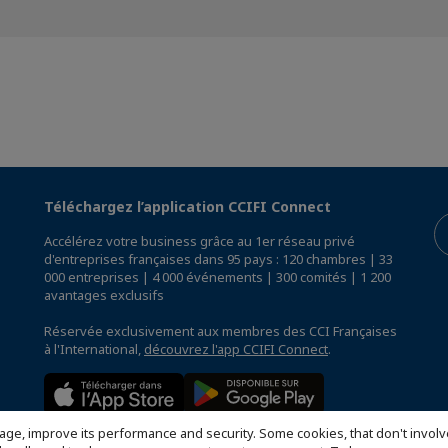
Téléchargez l’application CCIFI Connect
Accélérez votre business grâce au 1er réseau privé
d'entreprises françaises dans 95 pays : 120 chambres | 33
000 entreprises | 4 000 événements | 300 comités | 1 200
avantages exclusifs
Réservée exclusivement aux membres des CCI Françaises
à l'International,
découvrez l'app CCIFI Connect
.
age, improve its performance and security. Some cookies, that don't involv