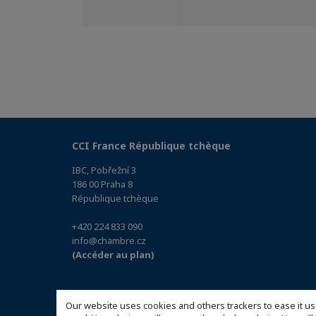
CCI France République tchèque
IBC, Pobřežní 3
186 00 Praha 8
République tchèque
+420 224 833 090
info@chambre.cz
(Accéder au plan)
Our website uses cookies and others trackers to ease it us