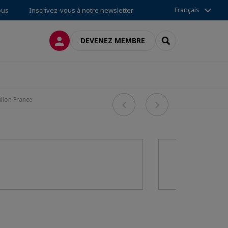
Français
ous
Inscrivez-vous à notre newsletter
CONNEXION
RECHERCHER
DEVENEZ MEMBRE
Previous
Next
llon France