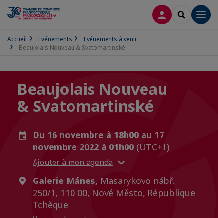
CONNEXION
RECHERCH
Men
Accueil
Événements
Événements à venir
Beaujolais Nouveau & Svatomartinské
Beaujolais Nouveau
& Svatomartinské
Du 16 novembre à 18h00 au 17
novembre 2022 à 01h00
(UTC+1)
Ajouter à mon agenda
Galerie Mánes,
Masarykovo nábř.
250/1, 110 00, Nové Město, République
Tchèque