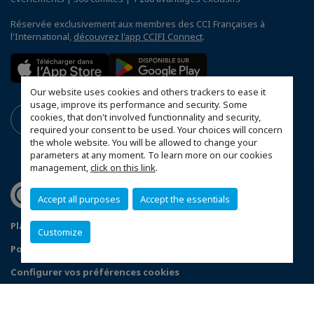
Réservée exclusivement aux membres des CCI Françaises à
l'International,
découvrez l'app CCIFI Connect
.
Our website uses cookies and others trackers to ease it
usage, improve its performance and security. Some
cookies, that don't involved functionnality and security,
required your consent to be used. Your choices will concern
the whole website. You will be allowed to change your
parameters at any moment. To learn more on our cookies
management,
click on this link
.
Accept all purposes
Accept the essentials
Plan du site
Statuts de la CCFT
Mentions légales
Customize
Politique de confidentialité
Configurer vos préférences cookies
© 2026 CCI France République tchèque