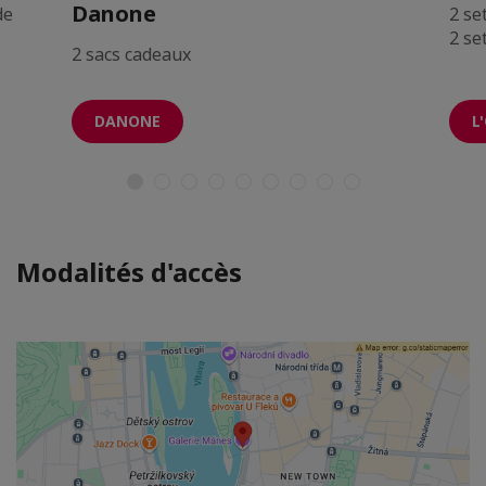
Danone
de
2 se
2 s
2 sacs cadeaux
DANONE
L
Modalités d'accès