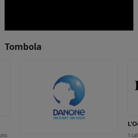
Tombola
L'O
uits
1 ca