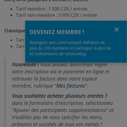
Tarif membre : 1 500 CZK / entrée
Tarif non-membre : 3 000 CZK / entrée
Fermer
Classique (à partir du 6 octobre)
DEVENEZ MEMBRE !
Tarif membre : 2 000 CZK / entrée
Rejoignez une communauté d’affaires de
Tarif non-membre : 4 000 CZK / entrée
plus de 270 membres et participez à plus de
60 évènements de networking.
Nouveauté !
Vous pouvez désormais régler
votre inscription via le paiement en ligne et
retrouver la facture dans votre espace
membre, rubrique "
Mes factures
".
Vous souhaitez acheter plusieurs entrées ?
dans le formulaire d'inscription, sélectionnez
"Ajouter des participants supplémentaires" et
n'oubliez pas de nous spécifier les noms,
prénoms et sociétés de tous vos invités !