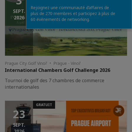
3
Rejoignez une communauté d’affaires de
SEPT.
plus de 270 membres et participez à plus de
2026
60 évènements de networking.
Prague City Golf Vinoř • Prague - Vinoř
International Chambers Golf Challenge 2026
Tournoi de golf des 7 chambres de commerce
internationales
GRATUIT
23
SEPT.
2026