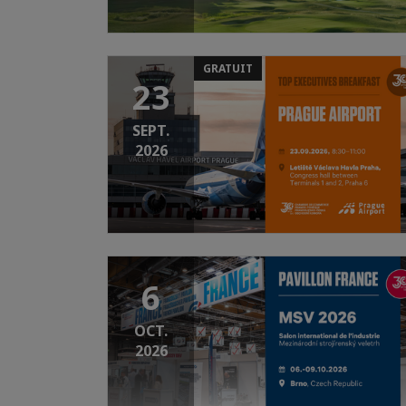
GRATUIT
23
SEPT.
2026
6
OCT.
2026