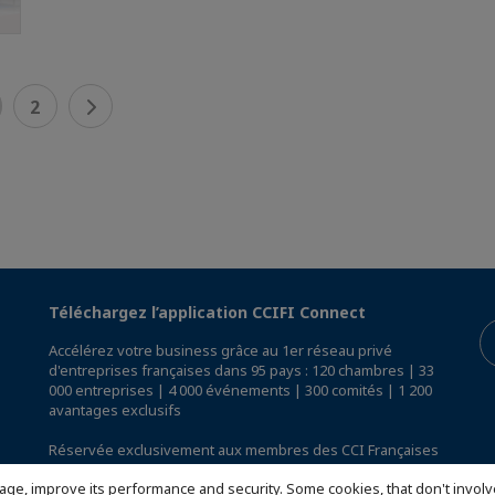
2
Téléchargez l’application CCIFI Connect
Accélérez votre business grâce au 1er réseau privé
d'entreprises françaises dans 95 pays : 120 chambres | 33
000 entreprises | 4 000 événements | 300 comités | 1 200
avantages exclusifs
Réservée exclusivement aux membres des CCI Françaises
à l'International,
découvrez l'app CCIFI Connect
.
age, improve its performance and security. Some cookies, that don't involv