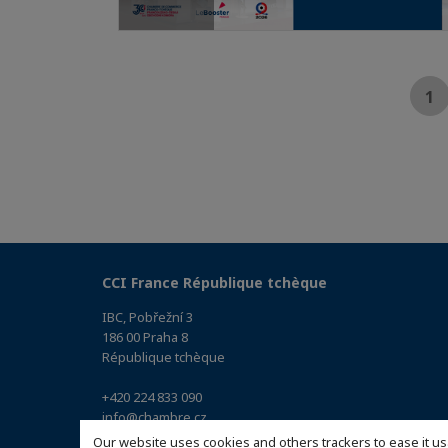
1
CCI France République tchèque
IBC, Pobřežní 3
186 00 Praha 8
République tchèque
+420 224 833 090
info@chambre.cz
(Accéder au plan)
Our website uses cookies and others trackers to ease it us