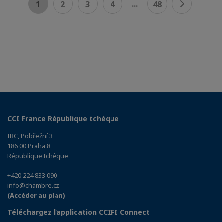
...
1
2
3
4
48
CCI France République tchèque
IBC, Pobřežní 3
186 00 Praha 8
République tchèque
+420 224 833 090
info@chambre.cz
(Accéder au plan)
Téléchargez l’application CCIFI Connect