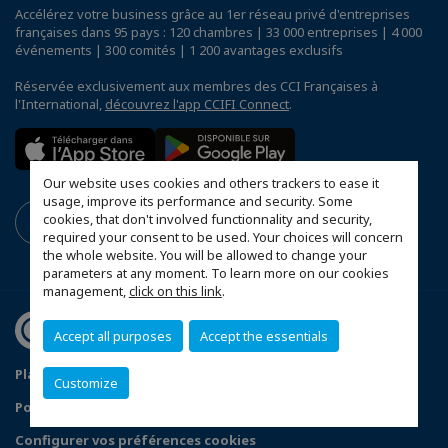
Accélérez votre business grâce au 1er réseau privé d'entreprises
françaises dans 95 pays : 120 chambres | 33 000 entreprises | 4 000
événements | 300 comités | 1 200 avantages exclusifs
Réservée exclusivement aux membres des CCI Françaises à
l'International,
découvrez l'app CCIFI Connect
.
Our website uses cookies and others trackers to ease it
usage, improve its performance and security. Some
cookies, that don't involved functionnality and security,
required your consent to be used. Your choices will concern
the whole website. You will be allowed to change your
parameters at any moment. To learn more on our cookies
management,
click on this link
.
Accept all purposes
Accept the essentials
Plan du site
Statuts de la CCFT
Mentions légales
Customize
Politique de confidentialité
Configurer vos préférences cookies