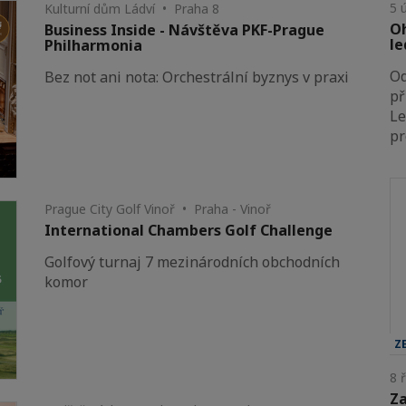
5 
Kulturní dům Ládví • Praha 8
Oh
Business Inside - Návštěva PKF-Prague
le
Philharmonia
Od
Bez not ani nota: Orchestrální byznys v praxi
př
Le
pr
Prague City Golf Vinoř • Praha - Vinoř
International Chambers Golf Challenge
Golfový turnaj 7 mezinárodních obchodních
komor
Z
8 
Za