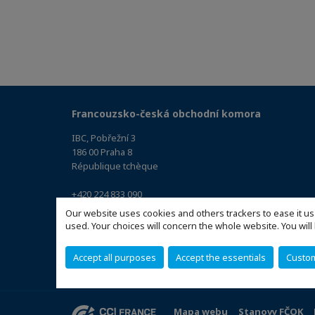
Francouzsko-česká obchodní komora
IBC, Pobřežní 3
186 00 Praha 8
République tchèque
+420 224 833 090
info@chambre.cz
Our website uses cookies and others trackers to ease it us
(Podívat se na mapě)
used. Your choices will concern the whole website. You w
Accept all purposes
Accept the essentials
Custo
Mapa webu
Stanovy FČOK