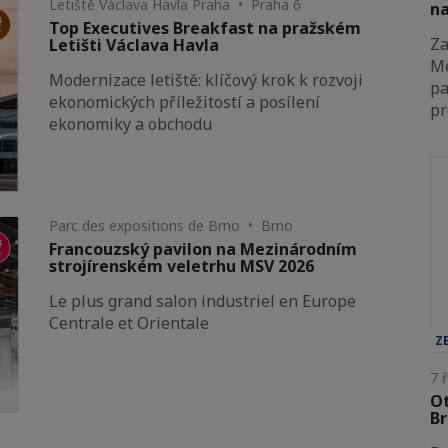
Letiště Václava Havla Praha • Praha 6
na
Top Executives Breakfast na pražském
Za
Letišti Václava Havla
Me
Modernizace letiště: klíčový krok k rozvoji
pa
ekonomických příležitostí a posílení
p
ekonomiky a obchodu
Parc des expositions de Brno • Brno
Francouzský pavilon na Mezinárodním
strojírenském veletrhu MSV 2026
Le plus grand salon industriel en Europe
Centrale et Orientale
Z
7 
Ot
Br