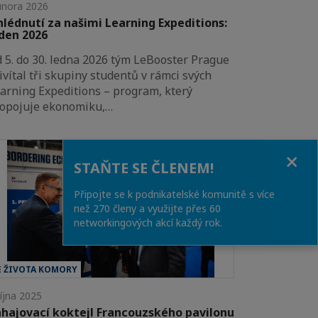
února 2026
lédnutí za našimi Learning Expeditions:
den 2026
 5. do 30. ledna 2026 tým LeBooster Prague
ivítal tři skupiny studentů v rámci svých
arning Expeditions – program, který
opojuje ekonomiku,…
Close
STAŇTE SE ČLENEM!
Připojte se k podnikatelské komunitě s více
než 270 členy a využijte přes 60
networkingových akcí každý rok.
E ŽIVOTA KOMORY
října 2025
hajovací koktejl Francouzského pavilonu