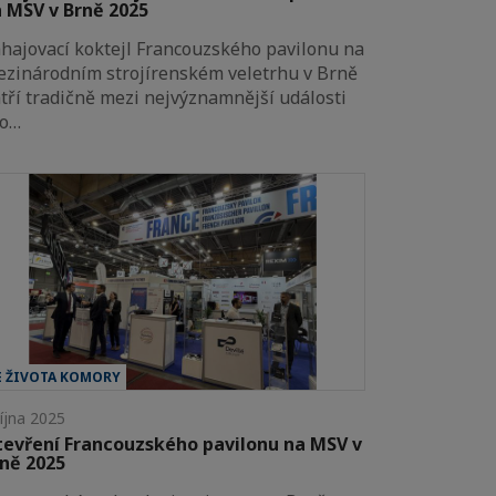
 MSV v Brně 2025
hajovací koktejl Francouzského pavilonu na
zinárodním strojírenském veletrhu v Brně
tří tradičně mezi nejvýznamnější události
ro…
E ŽIVOTA KOMORY
října 2025
evření Francouzského pavilonu na MSV v
ně 2025