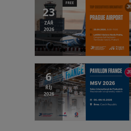
FREE
23
ZÁŘ
2026
6
ŘÍJ
2026