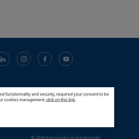
ed functionnality and security, required your consent to be
 our cookies management,
click on this link
.
© 2026 Francouzsko-česká obchodní