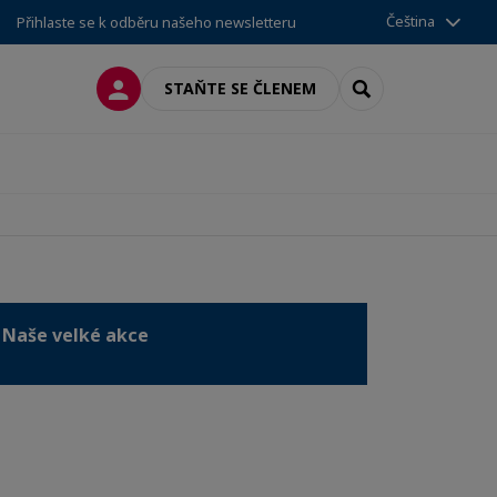
Čeština
Přihlaste se k odběru našeho newsletteru
PŘIPOJIT SE
SEARCH
STAŇTE SE ČLENEM
Naše velké akce