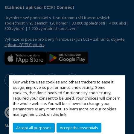
Stáhnout aplikaci CCIFI Connect
Urychlete své podnikání s 1. soukromou sítí francouzských
společností v 95 zemích: 120 komor | 33 000 společností | 4 000 akcí |
300 výborů | 1 200 výhradních postavení
Vyhrazeno pouze pro členy francouzských CCI v zahraničí,
objevte
aplikaci CCIFI Connect
.
Our website uses cookies and others trackers to ease it
usage, improve its performance and security. Some
cookies, that don't involved functionnality and security,
required your consent to be used. Your choices will concern
the whole website. You will be allowed to change your
parameters at any moment. To learn more on our cookies
management,
click on this link
.
Mapa webu
Stanovy FČOK
Právní informace
Accept all purposes
Accept the essentials