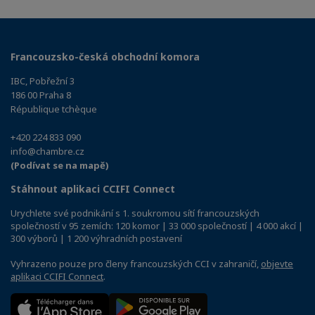
Francouzsko-česká obchodní komora
IBC, Pobřežní 3
186 00 Praha 8
République tchèque
+420 224 833 090
info@chambre.cz
(Podívat se na mapě)
Stáhnout aplikaci CCIFI Connect
Urychlete své podnikání s 1. soukromou sítí francouzských
společností v 95 zemích: 120 komor | 33 000 společností | 4 000 akcí |
300 výborů | 1 200 výhradních postavení
Vyhrazeno pouze pro členy francouzských CCI v zahraničí,
objevte
aplikaci CCIFI Connect
.