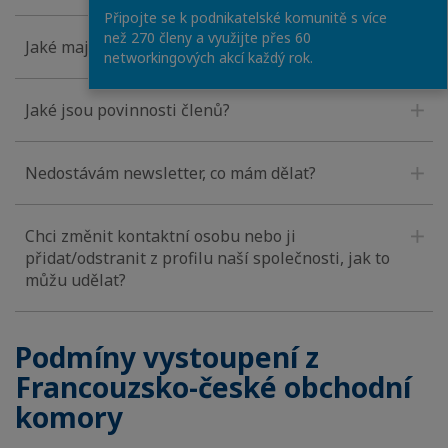
Připojte se k podnikatelské komunitě s více
než 270 členy a využijte přes 60
Jaké mají členové práva?
networkingových akcí každý rok.
Jaké jsou povinnosti členů?
Nedostávám newsletter, co mám dělat?
Chci změnit kontaktní osobu nebo ji
přidat/odstranit z profilu naší společnosti, jak to
můžu udělat?
Podmíny vystoupení z
Francouzsko-české obchodní
komory