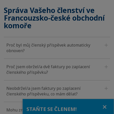
Správa Vašeho členství ve
Francouzsko-české obchodní
komoře
Proč byl můj členský příspěvek automaticky
obnoven?
Proč jsem obržel/a dvě faktury po zaplacení
členského příspěvku?
Neobdržel/a jsem faktury po zaplacení
členského příspěveku, co mám dělat?
Close
STAŇTE SE ČLENEM!
Mohu změnit během roku typ svého členství?