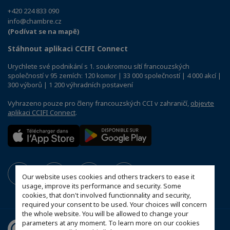
+420 224 833 090
info@chambre.cz
(Podívat se na mapě)
Stáhnout aplikaci CCIFI Connect
Urychlete své podnikání s 1. soukromou sítí francouzských
společností v 95 zemích: 120 komor | 33 000 společností | 4 000 akcí |
300 výborů | 1 200 výhradních postavení
Vyhrazeno pouze pro členy francouzských CCI v zahraničí,
objevte
aplikaci CCIFI Connect
.
Our website uses cookies and others trackers to ease it
usage, improve its performance and security. Some
cookies, that don't involved functionnality and security,
required your consent to be used. Your choices will concern
the whole website. You will be allowed to change your
parameters at any moment. To learn more on our cookies