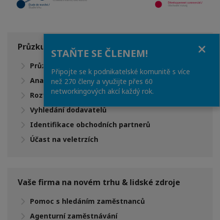
Close
Průzkum & studie trhu
STAŇTE SE ČLENEM!
Průzkum trhu
Připojte se k podnikatelské komunitě s více
Analýza a studie trhu
než 270 členy a využijte přes 60
networkingových akcí každý rok.
Rozvoj obchodní spolupráce
Vyhledání dodavatelů
Identifikace obchodních partnerů
Účast na veletrzích
Vaše firma na novém trhu & lidské zdroje
Pomoc s hledáním zaměstnanců
Agenturní zaměstnávání