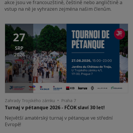
akce jsou ve francouzštině, češtině nebo angličtině a
vstup na ně je vyhrazen zejména našim členům.
27
SRP
2026
Zahrady Trojského zámku • Praha 7
Turnaj v pétanque 2026 - FČOK slaví 30 let!
Největší amatérský turnaj v pétanque ve střední
Evropě!