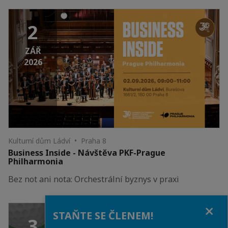
2
ZÁŘ
2026
Kulturní dům Ládví • Praha 8
Business Inside - Návštěva PKF-Prague
Philharmonia
Bez not ani nota: Orchestrální byznys v praxi
Close
STAŇTE SE ČLENEM!
3