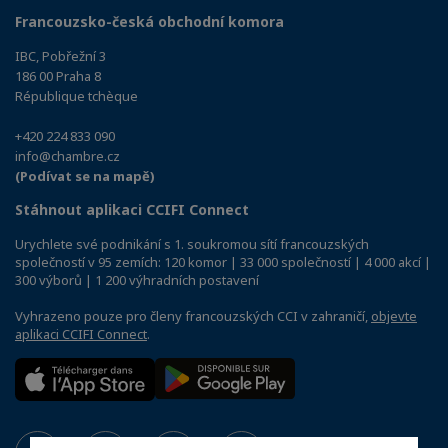
Francouzsko-česká obchodní komora
IBC, Pobřežní 3
186 00 Praha 8
République tchèque
+420 224 833 090
info@chambre.cz
(Podívat se na mapě)
Stáhnout aplikaci CCIFI Connect
Urychlete své podnikání s 1. soukromou sítí francouzských
společností v 95 zemích: 120 komor | 33 000 společností | 4 000 akcí |
300 výborů | 1 200 výhradních postavení
Vyhrazeno pouze pro členy francouzských CCI v zahraničí,
objevte
aplikaci CCIFI Connect
.