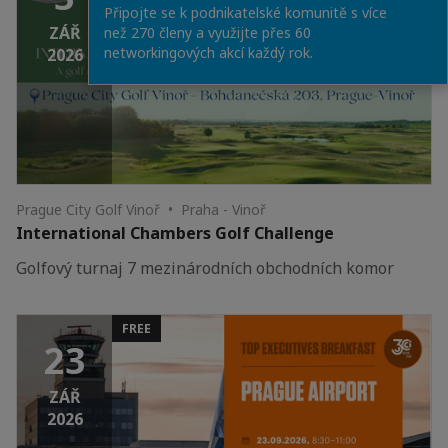
Připojte se k podnikatelské komunitě s více
ZÁŘ
než 270 členy a využijte přes 60
networkingových akcí každý rok.
2026
Prague City Golf Vinoř • Praha - Vinoř
International Chambers Golf Challenge
Golfový turnaj 7 mezinárodních obchodních komor
FREE
23
ZÁŘ
2026