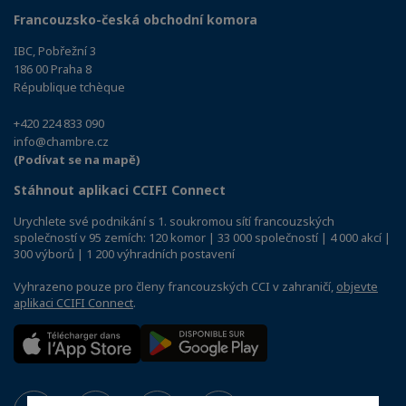
Francouzsko-česká obchodní komora
IBC, Pobřežní 3
186 00 Praha 8
République tchèque
+420 224 833 090
info@chambre.cz
(Podívat se na mapě)
Stáhnout aplikaci CCIFI Connect
Urychlete své podnikání s 1. soukromou sítí francouzských
společností v 95 zemích: 120 komor | 33 000 společností | 4 000 akcí |
300 výborů | 1 200 výhradních postavení
Vyhrazeno pouze pro členy francouzských CCI v zahraničí,
objevte
aplikaci CCIFI Connect
.