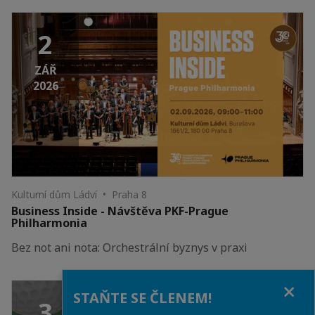
2
ZÁŘ
2026
Kulturní dům Ládví • Praha 8
Business Inside - Návštěva PKF-Prague
Philharmonia
Bez not ani nota: Orchestrální byznys v praxi
Close
STAŇTE SE ČLENEM!
3