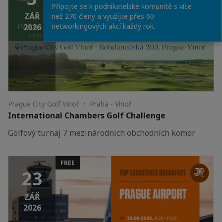
Připojte se k podnikatelské komunitě s více
ZÁŘ
než 270 členy a využijte přes 60
networkingových akcí každý rok.
2026
Prague City Golf Vinoř • Praha - Vinoř
International Chambers Golf Challenge
Golfový turnaj 7 mezinárodních obchodních komor
FREE
23
ZÁŘ
2026