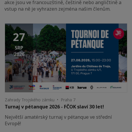
akce jsou ve francouzštině, češtině nebo angličtině a
vstup na ně je vyhrazen zejména našim členům.
27
SRP
2026
Zahrady Trojského zámku • Praha 7
Turnaj v pétanque 2026 - FČOK slaví 30 let!
Největší amatérský turnaj v pétanque ve střední
Evropě!