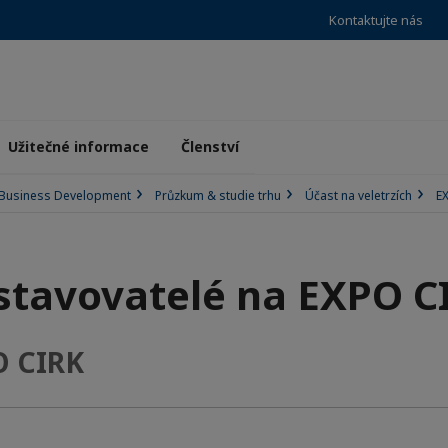
Kontaktujte nás
Užitečné informace
Členství
Business Development
Průzkum & studie trhu
Účast na veletrzích
E
stavovatelé na EXPO C
O CIRK