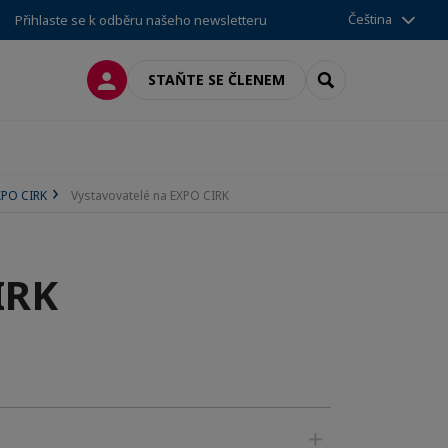
Čeština
Přihlaste se k odběru našeho newsletteru
PŘIPOJIT SE
SEARCH
STAŇTE SE ČLENEM
XPO CIRK
Vystavovatelé na EXPO CIRK
IRK