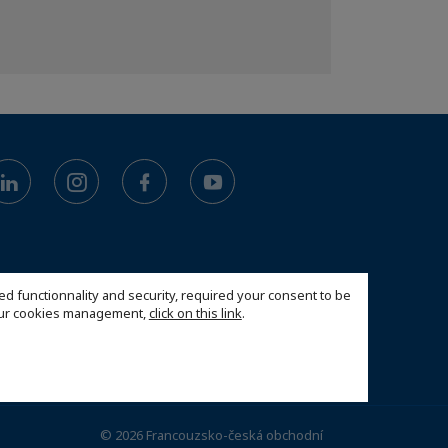
ed functionnality and security, required your consent to be
 our cookies management,
click on this link
.
© 2026 Francouzsko-česká obchodní