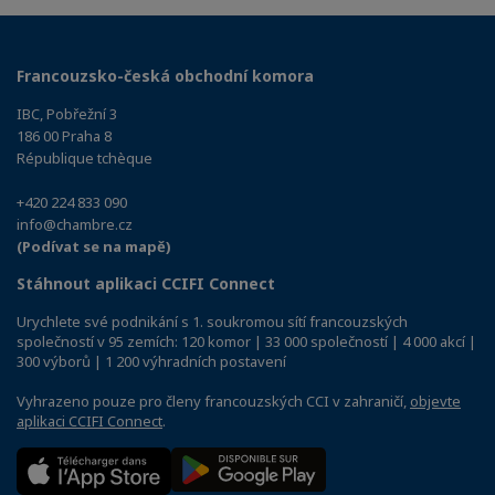
Francouzsko-česká obchodní komora
IBC, Pobřežní 3
186 00 Praha 8
République tchèque
+420 224 833 090
info@chambre.cz
(Podívat se na mapě)
Stáhnout aplikaci CCIFI Connect
Urychlete své podnikání s 1. soukromou sítí francouzských
společností v 95 zemích: 120 komor | 33 000 společností | 4 000 akcí |
300 výborů | 1 200 výhradních postavení
Vyhrazeno pouze pro členy francouzských CCI v zahraničí,
objevte
aplikaci CCIFI Connect
.